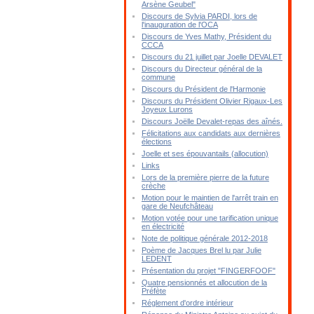
Arsène Geubel"
Discours de Sylvia PARDI, lors de
l'inauguration de l'OCA
Discours de Yves Mathy, Président du
CCCA
Discours du 21 juillet par Joelle DEVALET
Discours du Directeur général de la
commune
Discours du Président de l'Harmonie
Discours du Président Olivier Rigaux-Les
Joyeux Lurons
Discours Joëlle Devalet-repas des aînés.
Félicitations aux candidats aux dernières
élections
Joelle et ses épouvantails (allocution)
Links
Lors de la première pierre de la future
crèche
Motion pour le maintien de l'arrêt train en
gare de Neufchâteau
Motion votée pour une tarification unique
en électricité
Note de politique générale 2012-2018
Poème de Jacques Brel lu par Julie
LEDENT
Présentation du projet "FINGERFOOF"
Quatre pensionnés et allocution de la
Préfète
Réglement d'ordre intérieur