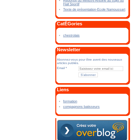
Réponse du Ministre Antoine au sujet du
Hall Sportif
Texte de présentation-Ecole Namoussart
CatÉGories
chestrolais
Newsletter
Abonnez-vous pour être averti des nouveaux
articles publiés.
Email
Liens
formation
compagnons batisseurs