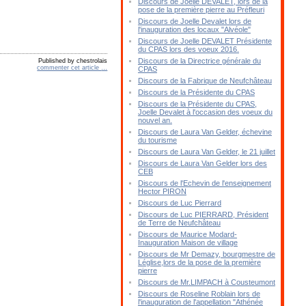
Discours de Joelle DEVALET, lors de la
pose de la première pierre au Préfleuri
Discours de Joelle Devalet lors de
l'inauguration des locaux "Alvéole"
Discours de Joelle DEVALET Présidente
du CPAS lors des voeux 2016.
Discours de la Directrice générale du
Published by chestrolais
commenter cet article
…
CPAS
Discours de la Fabrique de Neufchâteau
Discours de la Présidente du CPAS
Discours de la Présidente du CPAS,
Joelle Devalet à l'occasion des voeux du
nouvel an.
Discours de Laura Van Gelder, échevine
du tourisme
Discours de Laura Van Gelder, le 21 juillet
Discours de Laura Van Gelder lors des
CEB
Discours de l'Echevin de l'enseignement
Hector PIRON
Discours de Luc Pierrard
Discours de Luc PIERRARD, Président
de Terre de Neufchâteau
Discours de Maurice Modard-
Inauguration Maison de village
Discours de Mr Demazy, bourgmestre de
Léglise,lors de la pose de la première
pierre
Discours de Mr.LIMPACH à Cousteumont
Discours de Roseline Roblain lors de
l'inauguration de l'appellation "Athénée