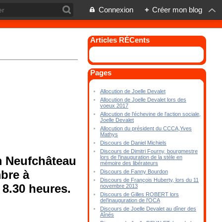
Connexion
+
Créer mon blog
Articles RÉCents
Pages
Allocution de Joelle Devalet
Allocution de Joelle Devalet lors des
voeux 2017
Allocution de l'échevine de l'action sociale,
Joelle Devalet
Allocution du président du CCCA,Yves
Mathys
Discours de Daniel Michiels
Discours de Dimitri Fourny, bourgmestre
lors de l'inauguration de la stèle en
m Neufchâteau
mémoire des libérateurs
bre à
Discours de Fanny Bourdon
Discours de François Huberty, lors du 11
 8.30 heures.
novembre 2013
Discours de Gilles ROBERT lors
del'inauguration de l'OCA
Discours de Joelle Devalet au dîner des
Aînés