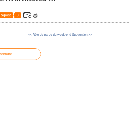
Repost
0
<< Rôle de garde du week-end
Subvention >>
mentaire