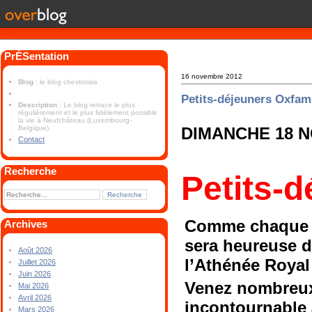
PrÉSentation
16 novembre 2012
Blog
: le blog chestrolais
Petits-déjeuners Oxfam
Description
: Le blog retrace le plus
régulièrement et le plus fidèlement possible
la vie à Neufchâteau (Luxembourg-
Belgique).
DIMANCHE
18 
Contact
Recherche
Petits-
Comme chaque a
Archives
sera heureuse d
Août 2026
l’Athénée Royal 
Juillet 2026
Juin 2026
Venez nombreux
Mai 2026
Avril 2026
incontournable 
Mars 2026