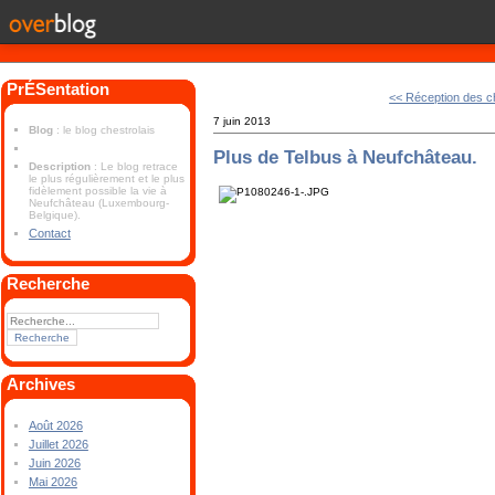
PrÉSentation
<< Réception des 
7 juin 2013
Blog
: le blog chestrolais
Plus de Telbus à Neufchâteau.
Description
: Le blog retrace
le plus régulièrement et le plus
fidèlement possible la vie à
Neufchâteau (Luxembourg-
Belgique).
Contact
Recherche
Archives
Août 2026
Juillet 2026
Juin 2026
Mai 2026