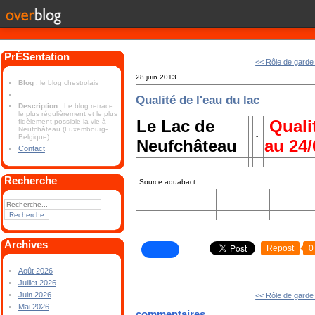
PrÉSentation
<< Rôle de gard
28 juin 2013
Blog
: le blog chestrolais
Qualité de l'eau du lac
Description
: Le blog retrace
le plus régulièrement et le plus
Le Lac de
Qualit
fidèlement possible la vie à
Neufchâteau (Luxembourg-
-
Belgique).
Neufchâteau
au 24/
Contact
Recherche
Source:aquabact
-
Archives
Repost
0
Août 2026
Juillet 2026
Juin 2026
<< Rôle de gard
Mai 2026
commentaires