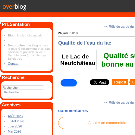
PrÉSentation
<< Rôle de garde du
26 juillet 2013
Blog
: le blog chestrolais
Qualité de l'eau du lac
Description
: Le blog retrace
le plus régulièrement et le plus
fidèlement possible la vie à
Qualité s
Le Lac de
Neufchâteau (Luxembourg-
Belgique).
Neufchâteau
bonne au 
Contact
Recherche
Repost
0
<< Rôle de garde du
Archives
commentaires
Août 2026
Juillet 2026
Ajouter un commentaire
Juin 2026
Mai 2026