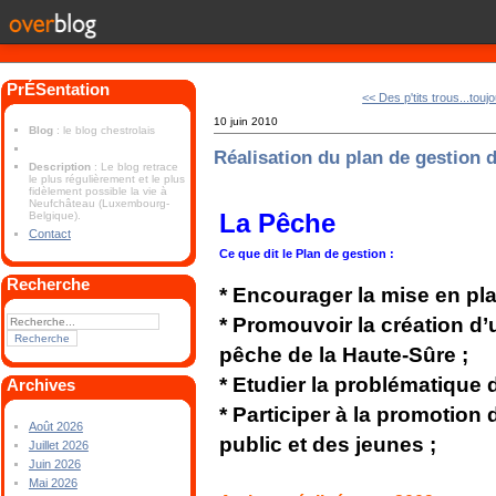
PrÉSentation
<< Des p'tits trous...toujo
10 juin 2010
Blog
: le blog chestrolais
Réalisation du plan de gestion 
Description
: Le blog retrace
le plus régulièrement et le plus
fidèlement possible la vie à
Neufchâteau (Luxembourg-
La Pêche
Belgique).
Contact
Ce que dit le Plan de gestion :
Recherche
* Encourager la mise en pla
* Promouvoir la création d
pêche de la Haute-Sûre ;
* Etudier la problématique 
Archives
* Participer à la promotion
Août 2026
public et des jeunes ;
Juillet 2026
Juin 2026
Mai 2026