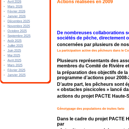
Actions réalisées en 2009
Avril 2026
Mars 2026
Février 2026
Janvier 2026
Décembre 2025
:
Novembre 2025
Octobre 2025
De nombreuses collaborations so
Septembre 2025
sociétés de pêche, directement 
Août 2025
concernées par plusieurs de nos 
Juillet 2025
La participation active des pêcheurs dans le Co
Juin 2025
Mai 2025
Plusieurs représentants des ass
Avril 2025
membres du Comité de Rivière et 
Mars 2025
Février 2025
la préparation des objectifs de la
Janvier 2025
programme d’actions pour 2008-
D’autre part, les pêcheurs sont 
« obstacles piscicoles » lancé d
actions du projet PACTE Haute-S
Génotypage des populations de truites fario
Dans le cadre du projet PACTE Ha
par