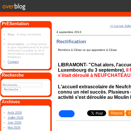
PrÉSentation
<< La rue Jule
4 septembre 2013
Blog
: le blog chestrolais
Rectification
Description
: Le blog retrace
le plus régulièrement et le plus
Rendons à César ce qui appartient à César,
fidèlement possible la vie à
Neufchâteau (Luxembourg-
Belgique).
Contact
LIBRAMONT- "Chat alors, l'accueil
Luxembourg du 3 septembre),
il
Recherche
s'était déroulé à NEUFCHATEAU
L'accueil extrascolaire de Neufch
connu un réel succès. Plusieurs e
activité s'est déroulée au Moulin
Archives
Août 2026
Repost
0
Juillet 2026
Juin 2026
Mai 2026