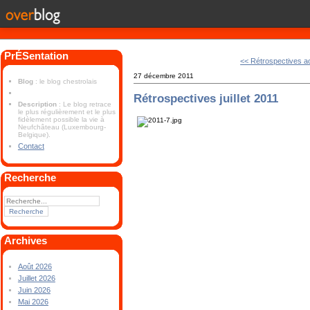
PrÉSentation
<< Rétrospectives a
27 décembre 2011
Blog
: le blog chestrolais
Rétrospectives juillet 2011
Description
: Le blog retrace
le plus régulièrement et le plus
fidèlement possible la vie à
Neufchâteau (Luxembourg-
Belgique).
Contact
Recherche
Archives
Août 2026
Juillet 2026
Juin 2026
Mai 2026