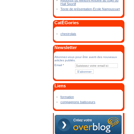
Réponse du Ministre Antoine au sujet du
Hall Sportif
Texte de présentation-Ecole Namoussart
CatÉGories
chestrolais
Newsletter
Abonnez-vous pour être averti des nouveaux
articles publiés.
Email
Liens
formation
compagnons batisseurs