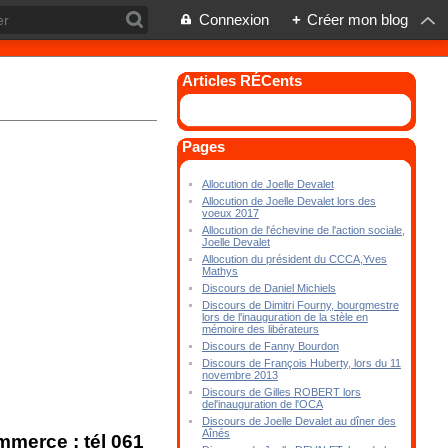
Connexion
+
Créer mon blog
Articles RÉCents
Pages
Allocution de Joelle Devalet
Allocution de Joelle Devalet lors des
voeux 2017
Allocution de l'échevine de l'action sociale,
Joelle Devalet
Allocution du président du CCCA,Yves
Mathys
Discours de Daniel Michiels
Discours de Dimitri Fourny, bourgmestre
lors de l'inauguration de la stèle en
mémoire des libérateurs
Discours de Fanny Bourdon
Discours de François Huberty, lors du 11
novembre 2013
Discours de Gilles ROBERT lors
del'inauguration de l'OCA
Discours de Joelle Devalet au dîner des
Aînés
merce ; tél 061