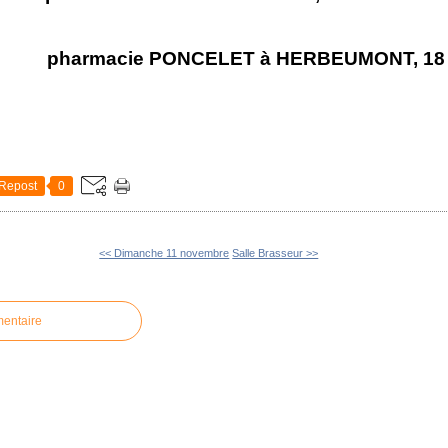
ONCELET à HERBEUMONT, 18 rue 
Repost
0
<< Dimanche 11 novembre
Salle Brasseur >>
mentaire