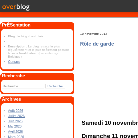
PrÉSentation
10 novembre 2012
Blog
: le blog chestrolais
Rôle de garde
Description
: Le blog retrace le plus
régulièrement et le plus fidèlement possible
la vie à Neufchâteau (Luxembourg-
Belgique).
Contact
Recherche
Archives
Août 2026
Juillet 2026
Juin 2026
Samedi 10 novembre
Mai 2026
Avril 2026
Dimanche 11 novemb
Mars 2026