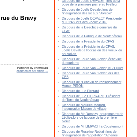
Discours de Joelle DEVALET, lors de la
pose de la première pierre au Préfleuri
Discours de Joelle Devalet lors de
l'inauguration des locaux "Alvéole"
du Bravy
Discours de Joelle DEVALET Présidente
du CPAS lors des voeux 2016.
Discours de la Directrice générale du
CPAS
Discours de la Fabrique de Neufchâteau
Discours de la Présidente du CPAS
Discours de la Présidente du CPAS,
Joelle Devalet à l'occasion des voeux du
nouvel an.
Discours de Laura Van Gelder, échevine
du tourisme
Discours de Laura Van Gelder, le 21 juillet
Published by chestrolais
commenter cet article
…
Discours de Laura Van Gelder lors des
CEB
Discours de l'Echevin de l'enseignement
Hector PIRON
Discours de Luc Pierrard
Discours de Luc PIERRARD, Président
de Terre de Neufchâteau
Discours de Maurice Modard-
Inauguration Maison de village
Discours de Mr Demazy, bourgmestre de
Léglise,lors de la pose de la première
pierre
Discours de Mr.LIMPACH à Cousteumont
Discours de Roseline Roblain lors de
l'inauguration de l'appellation "Athénée