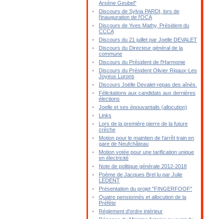
Arsène Geubel"
Discours de Sylvia PARDI, lors de
l'inauguration de l'OCA
Discours de Yves Mathy, Président du
CCCA
Discours du 21 juillet par Joelle DEVALET
Discours du Directeur général de la
commune
Discours du Président de l'Harmonie
Discours du Président Olivier Rigaux-Les
Joyeux Lurons
Discours Joëlle Devalet-repas des aînés.
Félicitations aux candidats aux dernières
élections
Joelle et ses épouvantails (allocution)
Links
Lors de la première pierre de la future
crèche
Motion pour le maintien de l'arrêt train en
gare de Neufchâteau
Motion votée pour une tarification unique
en électricité
Note de politique générale 2012-2018
Poème de Jacques Brel lu par Julie
LEDENT
Présentation du projet "FINGERFOOF"
Quatre pensionnés et allocution de la
Préfète
Réglement d'ordre intérieur