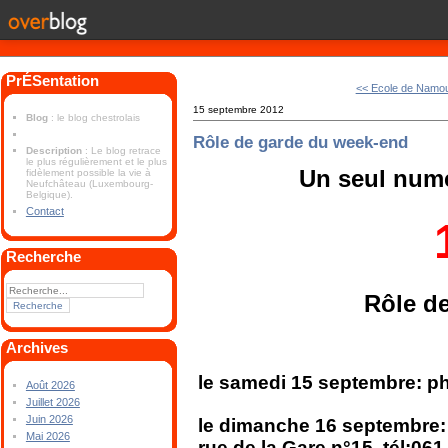
PrÉSentation
<< Ecole de Namo
15 septembre 2012
Blog
: le blog chestrolais
Rôle de garde du week-end
Description
: Le blog retrace
le plus régulièrement et le plus
Un seul numé
fidèlement possible la vie à
Neufchâteau (Luxembourg-
Belgique).
Contact
Recherche
Rôle d
Archives
le samedi 15 septembre: ph
Août 2026
Juillet 2026
Juin 2026
le dimanche 16 septembr
Mai 2026
rue de la Gare n°15, tél:061