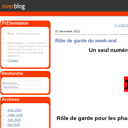
PrÉSentation
<< C'est 
22 décembre 2012
Blog
: le blog chestrolais
Rôle de garde du week-end
Description
: Le blog retrace
le plus régulièrement et le plus
Un seul numéro
fidèlement possible la vie à
Neufchâteau (Luxembourg-
Belgique).
Contact
Recherche
Archives
Août 2026
Juillet 2026
Rôle de garde pour les ph
Juin 2026
Mai 2026