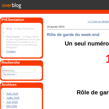
PrÉSentation
<< C'est un diman
19 janvier 2013
Blog
: le blog chestrolais
Rôle de garde du week-end
Description
: Le blog retrace
le plus régulièrement et le plus
Un seul numéro 
fidèlement possible la vie à
Neufchâteau (Luxembourg-
Belgique).
Contact
Recherche
Archives
Rôle de ga
Août 2026
Juillet 2026
Juin 2026
Mai 2026