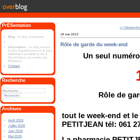
PrÉSentation
<< Dimanche
18 mai 2013
Blog
: le blog chestrolais
Rôle de garde du week-end
Description
: Le blog retrace
le plus régulièrement et le plus
Un seul numéro 
fidèlement possible la vie à
Neufchâteau (Luxembourg-
Belgique).
Contact
Recherche
Rôle de ga
Archives
tout le week-end et le
Août 2026
PETITJEAN tél: 061 27
Juillet 2026
Juin 2026
Mai 2026
La pharmacie PETITJE