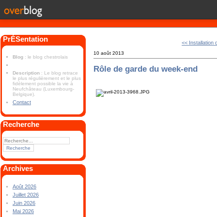
PrÉSentation
<< Installation
10 août 2013
Blog
: le blog chestrolais
Rôle de garde du week-end
Description
: Le blog retrace
le plus régulièrement et le plus
fidèlement possible la vie à
Neufchâteau (Luxembourg-
Belgique).
Contact
Recherche
Archives
Août 2026
Juillet 2026
Juin 2026
Mai 2026