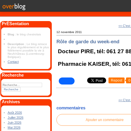
PrÉSentation
<< C'est
12 novembre 2011
Blog
: le blog chestrolais
Rôle de garde du week-end
Description
: Le blog retrace
le plus régulièrement et le plus
Docteur PIRE, tél: 061 27 8
fidèlement possible la vie à
Neufchâteau (Luxembourg-
Belgique).
Contact
Pharmacie KAISER, tél: 061
Recherche
Repost
0
<< C'est
Archives
commentaires
Août 2026
Juillet 2026
Ajouter un commentaire
Juin 2026
Mai 2026