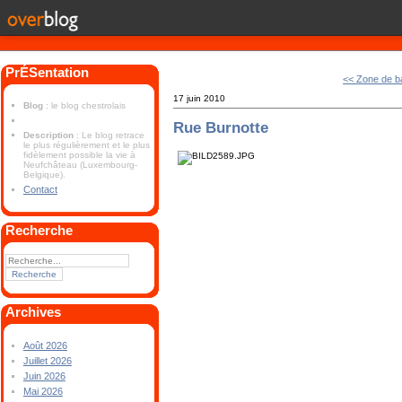
PrÉSentation
<< Zone de b
17 juin 2010
Blog
: le blog chestrolais
Rue Burnotte
Description
: Le blog retrace
le plus régulièrement et le plus
fidèlement possible la vie à
Neufchâteau (Luxembourg-
Belgique).
Contact
Recherche
Archives
Août 2026
Juillet 2026
Juin 2026
Mai 2026