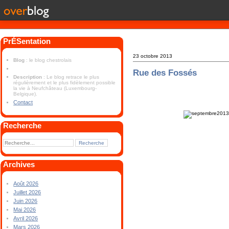
PrÉSentation
23 octobre 2013
Blog
: le blog chestrolais
Rue des Fossés
Description
: Le blog retrace le plus
régulièrement et le plus fidèlement possible
la vie à Neufchâteau (Luxembourg-
Belgique).
Contact
Recherche
Archives
Août 2026
Juillet 2026
Juin 2026
Mai 2026
Avril 2026
Mars 2026