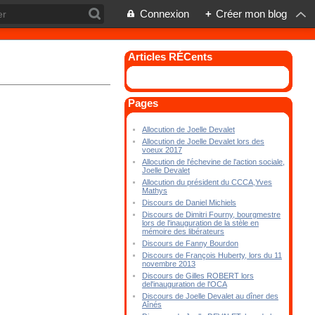
Connexion
+
Créer mon blog
Articles RÉCents
Pages
Allocution de Joelle Devalet
Allocution de Joelle Devalet lors des
voeux 2017
Allocution de l'échevine de l'action sociale,
Joelle Devalet
Allocution du président du CCCA,Yves
Mathys
Discours de Daniel Michiels
Discours de Dimitri Fourny, bourgmestre
lors de l'inauguration de la stèle en
mémoire des libérateurs
Discours de Fanny Bourdon
Discours de François Huberty, lors du 11
novembre 2013
Discours de Gilles ROBERT lors
del'inauguration de l'OCA
Discours de Joelle Devalet au dîner des
Aînés