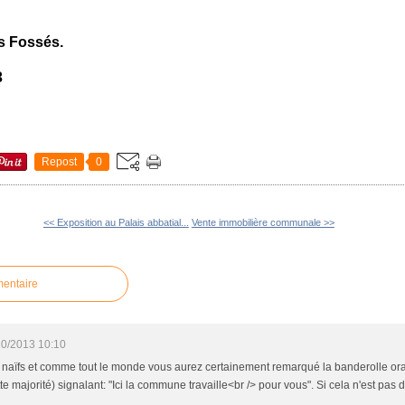
s Fossés.
3
Repost
0
<< Exposition au Palais abbatial...
Vente immobilière communale >>
mentaire
10/2013 10:10
 naïfs et comme tout le monde vous aurez certainement remarqué la banderolle ora
e majorité) signalant: "Ici la commune travaille<br /> pour vous". Si cela n'est pas 