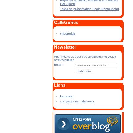
Réponse du Ministre Antoine au sujet du
Hall Sportif
Texte de présentation-Ecole Namoussart
CatÉGories
chestrolais
Newsletter
Abonnez-vous pour être averti des nouveaux
articles publiés.
Email
Liens
formation
compagnons batisseurs