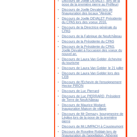
Discours de Joelle DEVALET, lors de la
pose de la première pierre au Préfleuri
Discours de Joelle Devalet lors de
l'inauguration des locaux "Alvéole"
Discours de Joelle DEVALET Présidente
du CPAS lors des voeux 2016.
Discours de la Directrice générale du
CPAS
Discours de la Fabrique de Neufchâteau
Discours de la Présidente du CPAS
Discours de la Présidente du CPAS,
Joelle Devalet à l'occasion des voeux du
nouvel an.
Discours de Laura Van Gelder, échevine
du tourisme
Discours de Laura Van Gelder, le 21 juillet
Discours de Laura Van Gelder lors des
CEB
Discours de l'Echevin de l'enseignement
Hector PIRON
Discours de Luc Pierrard
Discours de Luc PIERRARD, Président
de Terre de Neufchâteau
Discours de Maurice Modard-
Inauguration Maison de village
Discours de Mr Demazy, bourgmestre de
Léglise,lors de la pose de la première
pierre
Discours de Mr.LIMPACH à Cousteumont
Discours de Roseline Roblain lors de
l'inauguration de l'appellation "Athénée