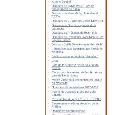
Arsène Geubel"
Discours de Sylvia PARDI, lors de
l'inauguration de l'OCA
Discours de Yves Mathy, Président du
CCCA
Discours du 21 juillet par Joelle DEVALET
Discours du Directeur général de la
commune
Discours du Président de l'Harmonie
Discours du Président Olivier Rigaux-Les
Joyeux Lurons
Discours Joëlle Devalet-repas des aînés.
Félicitations aux candidats aux dernières
élections
Joelle et ses épouvantails (allocution)
Links
Lors de la première pierre de la future
crèche
Motion pour le maintien de l'arrêt train en
gare de Neufchâteau
Motion votée pour une tarification unique
en électricité
Note de politique générale 2012-2018
Poème de Jacques Brel lu par Julie
LEDENT
Présentation du projet "FINGERFOOF"
Quatre pensionnés et allocution de la
Préfète
Réglement d'ordre intérieur