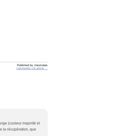
Published by chestrolais
commenter cet article
…
nge (couleur majorité et
de la récupération, que