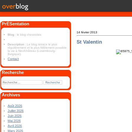
PrÉSentation
14 février 2013
Blog
: le blog chestrolais
St Valentin
Description
: Le blog retrace le plus
régulièrement et le plus fidèlement possible
la vie à Neufchâteau (Luxembourg-
Belgique).
Contact
Recherche
Archives
Août 2026
Juillet 2026
Juin 2026
Mai 2026
Avril 2026
Mars 2026