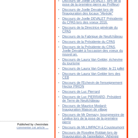
Discours de Joelle DEVALET, lors de la
pose de la première pierre au Préfleuri
Discours de Joelle Devalet lors de
l'inauguration des locaux "Alvéole"
Discours de Joelle DEVALET Présidente
du CPAS lors des voeux 2016.
Discours de la Directrice générale du
CPAS
Discours de la Fabrique de Neufchâteau
Discours de la Présidente du CPAS
Discours de la Présidente du CPAS,
Joelle Devalet à l'occasion des voeux du
nouvel an.
Discours de Laura Van Gelder, échevine
du tourisme
Discours de Laura Van Gelder, le 21 juillet
Discours de Laura Van Gelder lors des
CEB
Discours de l'Echevin de l'enseignement
Hector PIRON
Discours de Luc Pierrard
Discours de Luc PIERRARD, Président
de Terre de Neufchâteau
Discours de Maurice Modard-
Inauguration Maison de village
Discours de Mr Demazy, bourgmestre de
Léglise,lors de la pose de la première
pierre
Published by chestrolais
Discours de Mr.LIMPACH à Cousteumont
commenter cet article
…
Discours de Roseline Roblain lors de
l'inauguration de l'appellation "Athénée