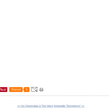
Repost
0
<< Un Chestrolais à The Voice
Immeuble "Dermience" >>