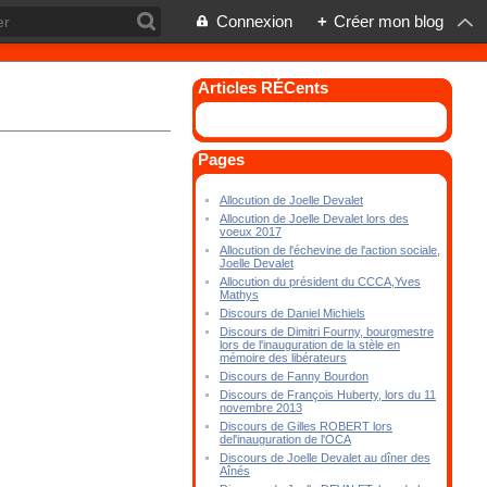
Connexion
+
Créer mon blog
Articles RÉCents
Pages
Allocution de Joelle Devalet
Allocution de Joelle Devalet lors des
voeux 2017
Allocution de l'échevine de l'action sociale,
Joelle Devalet
Allocution du président du CCCA,Yves
Mathys
Discours de Daniel Michiels
Discours de Dimitri Fourny, bourgmestre
lors de l'inauguration de la stèle en
mémoire des libérateurs
Discours de Fanny Bourdon
Discours de François Huberty, lors du 11
novembre 2013
Discours de Gilles ROBERT lors
del'inauguration de l'OCA
Discours de Joelle Devalet au dîner des
Aînés