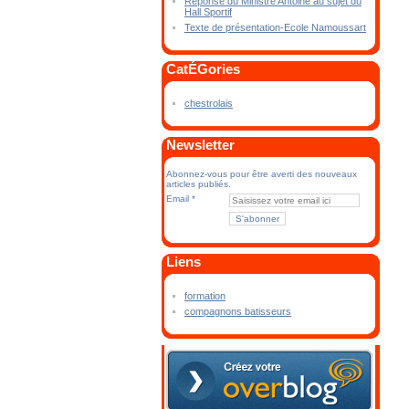
Réponse du Ministre Antoine au sujet du
Hall Sportif
Texte de présentation-Ecole Namoussart
CatÉGories
chestrolais
Newsletter
Abonnez-vous pour être averti des nouveaux
articles publiés.
Email
Liens
formation
compagnons batisseurs