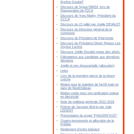
Arsène Geubel"
Discours de Sylvia PARDI, lors de
l'inauguration de l'OCA
Discours de Yves Mathy, Président du
CCCA
Discours du 21 juillet par Joelle DEVALET
Discours du Directeur général de la
commune
Discours du Président de l'Harmonie
Discours du Président Olivier Rigaux-Les
Joyeux Lurons
Discours Joëlle Devalet-repas des aînés.
Félicitations aux candidats aux dernières
élections
Joelle et ses épouvantails (allocution)
Links
Lors de la première pierre de la future
crèche
Motion pour le maintien de l'arrêt train en
gare de Neufchâteau
Motion votée pour une tarification unique
en électricité
Note de politique générale 2012-2018
Poème de Jacques Brel lu par Julie
LEDENT
Présentation du projet "FINGERFOOF"
Quatre pensionnés et allocution de la
Préfète
Réglement d'ordre intérieur