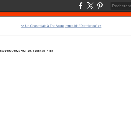
<< Un Chestrolais à The Voice
Immeuble "Dermience" >>