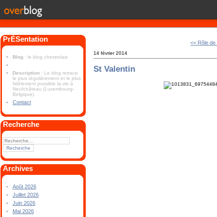
PrÉSentation
<< Rôle de
14 février 2014
Blog
: le blog chestrolais
St Valentin
Description
: Le blog retrace
le plus régulièrement et le plus
fidèlement possible la vie à
Neufchâteau (Luxembourg-
Belgique).
Contact
Recherche
Archives
Août 2026
Juillet 2026
Juin 2026
Mai 2026