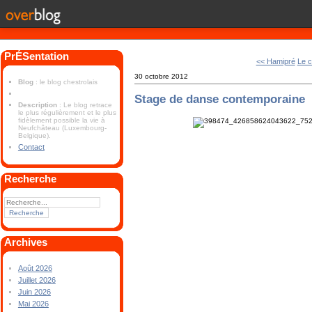
PrÉSentation
<< Hamipré
Le 
30 octobre 2012
Blog
: le blog chestrolais
Stage de danse contemporaine
Description
: Le blog retrace
le plus régulièrement et le plus
fidèlement possible la vie à
Neufchâteau (Luxembourg-
Belgique).
Contact
Recherche
Archives
Août 2026
Juillet 2026
Juin 2026
Mai 2026