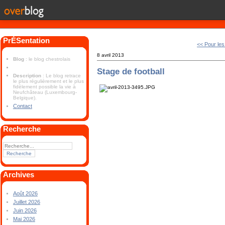
PrÉSentation
<< Pour les
8 avril 2013
Blog
: le blog chestrolais
Stage de football
Description
: Le blog retrace
le plus régulièrement et le plus
fidèlement possible la vie à
Neufchâteau (Luxembourg-
Belgique).
Contact
Recherche
Archives
Août 2026
Juillet 2026
Juin 2026
Mai 2026