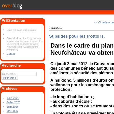
PrÉSentation
<< Cimetière de
7 mai 2012
Blog
: le blog chestrolais
Subsides pour les trottoirs.
Description
: Le blog retrace
le plus régulièrement et le plus
Dans le cadre du plan 
fidèlement possible la vie à
Neufchâteau (Luxembourg-
Belgique).
Neufchâteau va obteni
Contact
Ce jeudi 3 mai 2012, le Gouvernem
Recherche
des communes bénéficiant du subs
améliorer la sécurité des piétons 
Ainsi donc, 5 millions d’euros on
wallonnes pour les aménagements 
Archives
protection :
- le long d’habitations ;
Août 2026
- aux abords d’école ;
Juillet 2026
- dans des zones où se trouvent
Juin 2026
Mai 2026
La volonté était de privilégier f