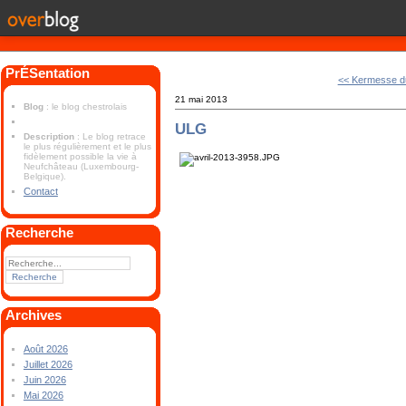
PrÉSentation
<< Kermesse d
21 mai 2013
Blog
: le blog chestrolais
ULG
Description
: Le blog retrace
le plus régulièrement et le plus
fidèlement possible la vie à
Neufchâteau (Luxembourg-
Belgique).
Contact
Recherche
Archives
Août 2026
Juillet 2026
Juin 2026
Mai 2026