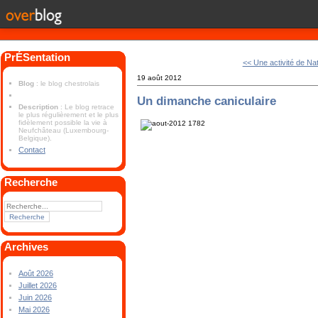
PrÉSentation
<< Une activité de Na
19 août 2012
Blog
: le blog chestrolais
Un dimanche caniculaire
Description
: Le blog retrace
le plus régulièrement et le plus
fidèlement possible la vie à
Neufchâteau (Luxembourg-
Belgique).
Contact
Recherche
Archives
Août 2026
Juillet 2026
Juin 2026
Mai 2026