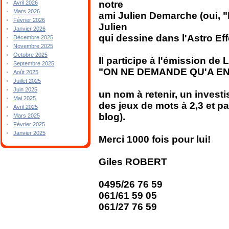
notre
Avril 2026
Mars 2026
ami Julien Demarche (oui, "l
Février 2026
Julien
Janvier 2026
qui dessine dans l'Astro Eff
Décembre 2025
Novembre 2025
Octobre 2025
Il participe à l'émission d
Septembre 2025
"ON NE DEMANDE QU'A EN R
Août 2025
Juillet 2025
Juin 2025
un nom à retenir, un invest
Mai 2025
des jeux de mots à 2,3 et pa
Avril 2025
blog).
Mars 2025
Février 2025
Janvier 2025
Merci 1000 fois pour lui!
Giles ROBERT
0495/26 76 59
061/61 59 05
061/27 76 59