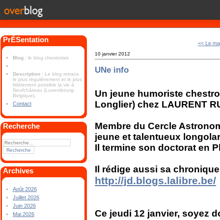
PrÉSentation
<< Le ma
10 janvier 2012
Blog
: le blog chestrolais
UNe info
Description
: Le blog retrace
le plus régulièrement et le plus
fidèlement possible la vie à
Neufchâteau (Luxembourg-
Un jeune humoriste chestr
Belgique).
Longlier) chez LAURENT R
Contact
Membre du Cercle Astronom
Recherche
jeune et talentueux longolar
Il termine son doctorat en 
Il rédige aussi sa chronique 
Archives
http://jd.blogs.lalibre.be/
Août 2026
Juillet 2026
Juin 2026
Ce jeudi 12 janvier, soyez 
Mai 2026