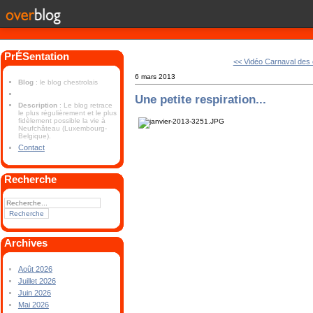
PrÉSentation
<< Vidéo Carnaval des e
6 mars 2013
Blog
: le blog chestrolais
Une petite respiration...
Description
: Le blog retrace
le plus régulièrement et le plus
fidèlement possible la vie à
Neufchâteau (Luxembourg-
Belgique).
Contact
Recherche
Archives
Août 2026
Juillet 2026
Juin 2026
Mai 2026