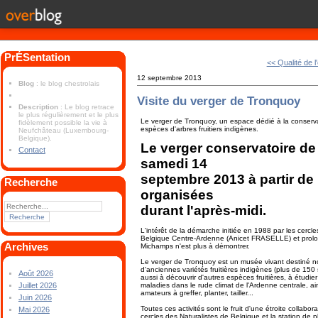
PrÉSentation
<< Qualité de l
12 septembre 2013
Blog
: le blog chestrolais
Visite du verger de Tronquoy
Description
: Le blog retrace
le plus régulièrement et le plus
Le verger de Tronquoy, un espace dédié à la conserva
fidèlement possible la vie à
espèces d'arbres fruitiers indigènes.
Neufchâteau (Luxembourg-
Belgique).
Le verger conservatoire de
Contact
samedi 14
septembre 2013 à partir de
Recherche
organisées
durant l'après-midi.
L'intérêt de la démarche initiée en 1988 par les cercle
Belgique Centre-Ardenne (Anicet FRASELLE) et prolo
Archives
Michamps n'est plus à démontrer.
Le verger de Tronquoy est un musée vivant destiné 
d'anciennes variétés fruitières indigènes (plus de 150 s
Août 2026
aussi à découvrir d'autres espèces fruitières, à étudier
maladies dans le rude climat de l'Ardenne centrale, a
Juillet 2026
amateurs à greffer, planter, tailler...
Juin 2026
Toutes ces activités sont le fruit d'une étroite collabora
Mai 2026
cercles des Naturalistes de Belgique et la station de 