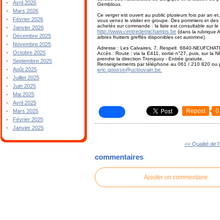
Avril 2026
Gembloux.
Mars 2026
Ce verger est ouvert au public plusieurs fois par an et
Février 2026
vous venez le visiter en groupe. Des pommiers et des 
achetés sur commande : la liste est consultable sur le 
Janvier 2026
http://www.centredemichamps.be
(dans la rubrique A
Décembre 2025
arbres fruitiers greffés disponibles cet automne).
Novembre 2025
Adresse : Les Calvaires, 7, Respelt 6840-NEUFCHA
Octobre 2025
Accès : Route : via la E411, sortie n°27, puis, sur la N
prendre la direction Tronquoy - Entrée gratuite.
Septembre 2025
Renseignements par téléphone au 061 / 210 820 ou p
Août 2025
eric.goosse@uclouvain.be.
Juillet 2025
Juin 2025
Mai 2025
Avril 2025
Repost
0
Mars 2025
Février 2025
Janvier 2025
<< Qualité de l
commentaires
Ajouter un commentaire