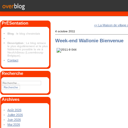
PrÉSentation
<< La Maison de village 
4 octobre 2011
Blog
: le blog chestrolais
Week-end Wallonie Bienvenue
Description
: Le blog retrace
le plus régulièrement et le plus
fidèlement possible la vie à
Neufchâteau (Luxembourg-
Belgique).
Contact
Recherche
Archives
Août 2026
Juillet 2026
Juin 2026
Mai 2026