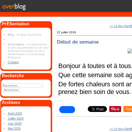
PrÉSentation
<< Le feu d'artif
22 juillet 2019
Blog
: le blog chestrolais
Début de semaine
Description
: Le blog retrace
le plus régulièrement et le plus
fidèlement possible la vie à
Neufchâteau (Luxembourg-
Belgique).
Contact
Bonjour à toutes et à tous
Que cette semaine soit ag
Recherche
De fortes chaleurs sont 
prenez bien soin de vous.
Archives
Rep
Août 2026
Juillet 2026
Juin 2026
Mai 2026
<< Le feu d'artif