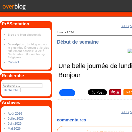
PrÉSentation
<< Expo
4 mars 2024
Blog
: le blog chestrolais
Début de semaine
Description
: Le blog retrace
le plus régulièrement et le plus
fidèlement possible la vie à
Neufchâteau (Luxembourg-
Belgique).
Contact
Une belle journée de lund
Bonjour
Recherche
Rep
Archives
<< Expo
Août 2026
Juillet 2026
commentaires
Juin 2026
Mai 2026
Ajouter un commentaire