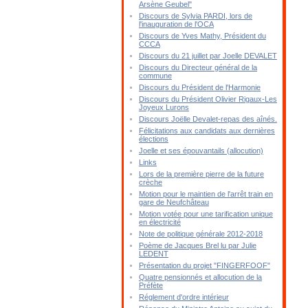
Arsène Geubel"
Discours de Sylvia PARDI, lors de
l'inauguration de l'OCA
Discours de Yves Mathy, Président du
CCCA
Discours du 21 juillet par Joelle DEVALET
Discours du Directeur général de la
commune
Discours du Président de l'Harmonie
Discours du Président Olivier Rigaux-Les
Joyeux Lurons
Discours Joëlle Devalet-repas des aînés.
Félicitations aux candidats aux dernières
élections
Joelle et ses épouvantails (allocution)
Links
Lors de la première pierre de la future
crèche
Motion pour le maintien de l'arrêt train en
gare de Neufchâteau
Motion votée pour une tarification unique
en électricité
Note de politique générale 2012-2018
Poème de Jacques Brel lu par Julie
LEDENT
Présentation du projet "FINGERFOOF"
Quatre pensionnés et allocution de la
Préfète
Réglement d'ordre intérieur