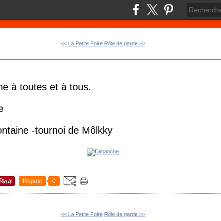
<< La Petite Foire
Rôle de garde >>
e à toutes et à tous.
e
taine -tournoi de Môlkky
Repost
0
<< La Petite Foire
Rôle de garde >>