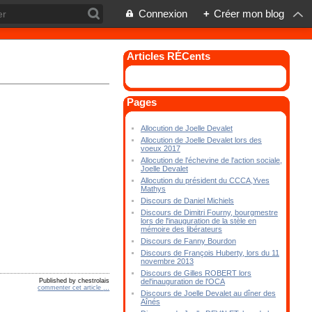
Connexion
+
Créer mon blog
Articles RÉCents
Pages
Allocution de Joelle Devalet
Allocution de Joelle Devalet lors des
voeux 2017
Allocution de l'échevine de l'action sociale,
Joelle Devalet
Allocution du président du CCCA,Yves
Mathys
Discours de Daniel Michiels
Discours de Dimitri Fourny, bourgmestre
lors de l'inauguration de la stèle en
mémoire des libérateurs
Discours de Fanny Bourdon
Discours de François Huberty, lors du 11
novembre 2013
Discours de Gilles ROBERT lors
Published by chestrolais
del'inauguration de l'OCA
commenter cet article
…
Discours de Joelle Devalet au dîner des
Aînés