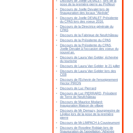
Discours de Joelle DEVALET, lors de la
pose de la première pierre au Préfleuri
Discours de Joelle Devalet lors de
l'inauguration des locaux "Alvéole"
Discours de Joelle DEVALET Présidente
du CPAS lors des voeux 2016.
Discours de la Directrice générale du
CPAS
Discours de la Fabrique de Neufchâteau
Discours de la Présidente du CPAS
Discours de la Présidente du CPAS,
Joelle Devalet à l'occasion des voeux du
nouvel an.
Discours de Laura Van Gelder, échevine
du tourisme
Discours de Laura Van Gelder, le 21 juillet
Discours de Laura Van Gelder lors des
CEB
Discours de l'Echevin de l'enseignement
Hector PIRON
Discours de Luc Pierrard
Discours de Luc PIERRARD, Président
de Terre de Neufchâteau
Discours de Maurice Modard-
Inauguration Maison de village
Discours de Mr Demazy, bourgmestre de
Léglise,lors de la pose de la première
pierre
Discours de Mr.LIMPACH à Cousteumont
Discours de Roseline Roblain lors de
l'inauguration de l'appellation "Athénée