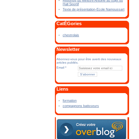
Réponse du Ministre Antoine au sujet du
Hall Sportif
Texte de présentation-Ecole Namoussart
CatÉGories
chestrolais
Newsletter
Abonnez-vous pour être averti des nouveaux
articles publiés.
Email
Liens
formation
compagnons batisseurs