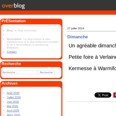
PrÉSentation
27 juillet 2014
Blog
: le blog chestrolais
Dimanche
Description
: Le blog retrace le plus
régulièrement et le plus fidèlement possible
Un agréable dimanch
la vie à Neufchâteau (Luxembourg-
Belgique).
Contact
Petite foire à Verlain
Recherche
Kermesse à Warmifon
Archives
Août 2026
Juillet 2026
Juin 2026
Mai 2026
Avril 2026
Mars 2026