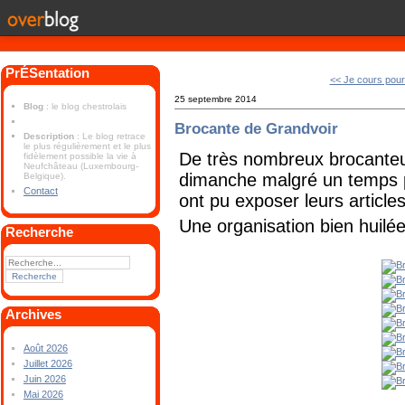
PrÉSentation
<< Je cours pou
25 septembre 2014
Blog
: le blog chestrolais
Brocante de Grandvoir
Description
: Le blog retrace
le plus régulièrement et le plus
De très nombreux brocanteur
fidèlement possible la vie à
Neufchâteau (Luxembourg-
dimanche malgré un temps pl
Belgique).
Contact
ont pu exposer leurs articles
Une organisation bien huilée
Recherche
Archives
Août 2026
Juillet 2026
Juin 2026
Mai 2026