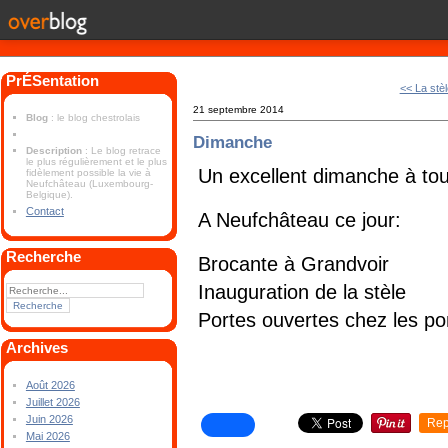
PrÉSentation
<< La stèl
21 septembre 2014
Blog
: le blog chestrolais
Dimanche
Description
: Le blog retrace
le plus régulièrement et le plus
Un excellent dimanche à tou
fidèlement possible la vie à
Neufchâteau (Luxembourg-
Belgique).
Contact
A Neufchâteau ce jour:
Recherche
Brocante à Grandvoir
Inauguration de la stèle
Portes ouvertes chez les p
Archives
Août 2026
Juillet 2026
Juin 2026
Rep
Mai 2026