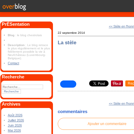
PrÉSentation
<< Stèle en l'hon
22 septembre 2014
Blog
: le blog chestrolais
La stèle
Description
: Le blog retrace
le plus régulièrement et le plus
fidèlement possible la vie à
Neufchâteau (Luxembourg-
Belgique).
Contact
Recherche
Rep
Archives
<< Stèle en l'hon
commentaires
Août 2026
Juillet 2026
Ajouter un commentaire
Juin 2026
Mai 2026