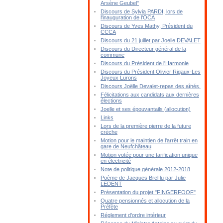
Arsène Geubel"
Discours de Sylvia PARDI, lors de
l'inauguration de l'OCA
Discours de Yves Mathy, Président du
CCCA
Discours du 21 juillet par Joelle DEVALET
Discours du Directeur général de la
commune
Discours du Président de l'Harmonie
Discours du Président Olivier Rigaux-Les
Joyeux Lurons
Discours Joëlle Devalet-repas des aînés.
Félicitations aux candidats aux dernières
élections
Joelle et ses épouvantails (allocution)
Links
Lors de la première pierre de la future
crèche
Motion pour le maintien de l'arrêt train en
gare de Neufchâteau
Motion votée pour une tarification unique
en électricité
Note de politique générale 2012-2018
Poème de Jacques Brel lu par Julie
LEDENT
Présentation du projet "FINGERFOOF"
Quatre pensionnés et allocution de la
Préfète
Réglement d'ordre intérieur