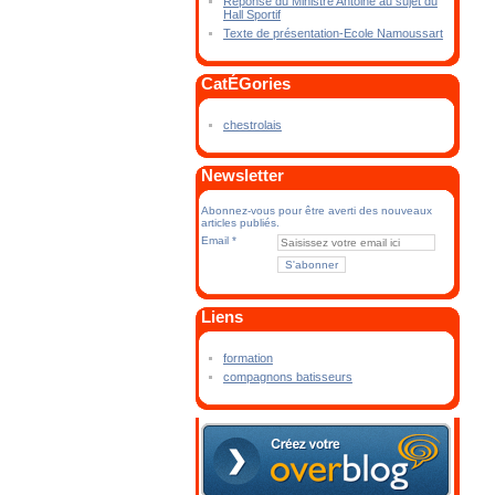
Réponse du Ministre Antoine au sujet du
Hall Sportif
Texte de présentation-Ecole Namoussart
CatÉGories
chestrolais
Newsletter
Abonnez-vous pour être averti des nouveaux
articles publiés.
Email
Liens
formation
compagnons batisseurs