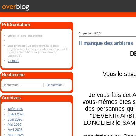
PrÉSentation
16 janvier 2015
Blog
: le blog chestrolais
Il manque des arbitres
Description
: Le blog retrace le plus
régulièrement et le plus fidèlement possible
D
la vie à Neufchâteau (Luxembourg-
Belgique).
Contact
Vous le sav
Recherche
Je vous fais cet
Archives
vous-mêmes êtes sus
des personnes qui 
Août 2026
"DEVENIR ARBIT
Juillet 2026
Juin 2026
LONGLIER le SAME
Mai 2026
Avril 2026
Mars 2026