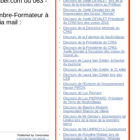
tbel.com ou 063 -
Discours de Joelle DEVALET, lors de la
pose de la première pierre au Préfleuri
Discours de Joelle Devalet lors de
mbre-Formateur à
l'inauguration des locaux "Alvéole"
Discours de Joelle DEVALET Présidente
a mail :
du CPAS lors des voeux 2016.
Discours de la Directrice générale du
CPAS
Discours de la Fabrique de Neufchâteau
Discours de la Présidente du CPAS
Discours de la Présidente du CPAS,
Joelle Devalet à l'occasion des voeux du
nouvel an.
Discours de Laura Van Gelder, échevine
du tourisme
Discours de Laura Van Gelder, le 21 juillet
Discours de Laura Van Gelder lors des
CEB
Discours de l'Echevin de l'enseignement
Hector PIRON
Discours de Luc Pierrard
Discours de Luc PIERRARD, Président
de Terre de Neufchâteau
Discours de Maurice Modard-
Inauguration Maison de village
Discours de Mr Demazy, bourgmestre de
Léglise,lors de la pose de la première
pierre
Discours de Mr.LIMPACH à Cousteumont
Discours de Roseline Roblain lors de
Published by chestrolais
l'inauguration de l'appellation "Athénée
commenter cet article
…