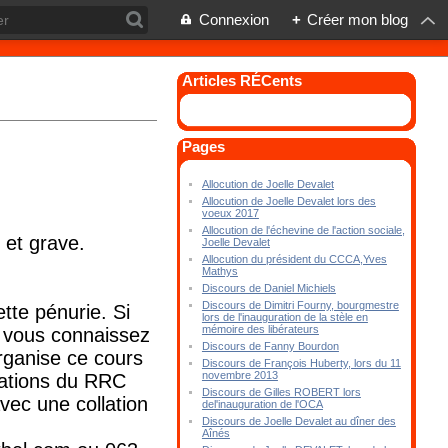
Connexion
+
Créer mon blog
Articles RÉCents
Pages
Allocution de Joelle Devalet
Allocution de Joelle Devalet lors des
voeux 2017
Allocution de l'échevine de l'action sociale,
 et grave.
Joelle Devalet
Allocution du président du CCCA,Yves
Mathys
Discours de Daniel Michiels
Discours de Dimitri Fourny, bourgmestre
tte pénurie. Si
lors de l'inauguration de la stèle en
mémoire des libérateurs
i vous connaissez
Discours de Fanny Bourdon
rganise ce cours
Discours de François Huberty, lors du 11
novembre 2013
ations du RRC
Discours de Gilles ROBERT lors
c une collation
del'inauguration de l'OCA
Discours de Joelle Devalet au dîner des
Aînés