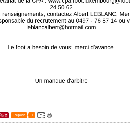
rétariat de la CPA : www.cpa.foot.luxembourg@foo
24 50 62
s renseignements, contactez Albert LEBLANC, Me
sponsable du recrutement au 0497 - 76 87 14 ou vi
leblancalbert@hotmail.com
Le foot a besoin de vous; merci d'avance.
Un manque d'arbitre
Repost
0