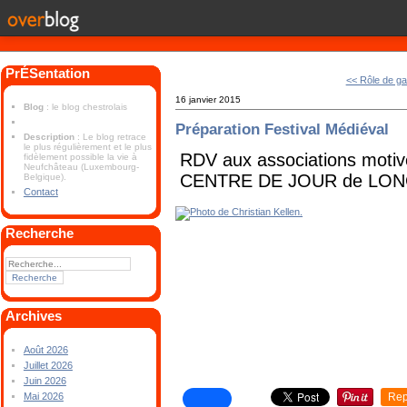
PrÉSentation
<< Rôle de g
16 janvier 2015
Blog
: le blog chestrolais
Préparation Festival Médiéval
Description
: Le blog retrace
le plus régulièrement et le plus
RDV aux associations moti
fidèlement possible la vie à
Neufchâteau (Luxembourg-
CENTRE DE JOUR de LON
Belgique).
Contact
Recherche
Archives
Août 2026
Juillet 2026
Juin 2026
Rep
Mai 2026