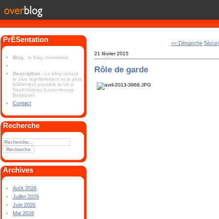
PrÉSentation
<< Dimanche
Sécuri
21 février 2015
Blog
: le blog chestrolais
Rôle de garde
Description
: Le blog retrace
le plus régulièrement et le plus
fidèlement possible la vie à
Neufchâteau (Luxembourg-
Belgique).
Contact
Recherche
Archives
Août 2026
Juillet 2026
Juin 2026
Mai 2026