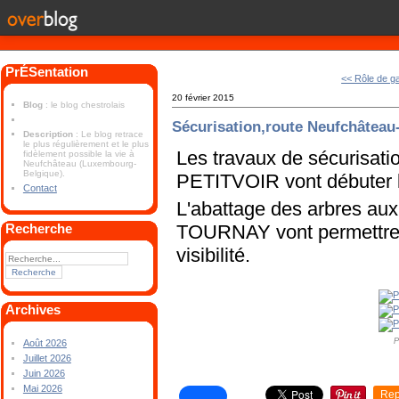
PrÉSentation
<< Rôle de g
20 février 2015
Blog
: le blog chestrolais
Sécurisation,route Neufchâteau-
Description
: Le blog retrace
le plus régulièrement et le plus
Les travaux de sécurisat
fidèlement possible la vie à
Neufchâteau (Luxembourg-
Belgique).
PETITVOIR vont débuter l
Contact
L'abattage des arbres aux
TOURNAY vont permettre d
Recherche
visibilité.
Archives
P
Août 2026
Juillet 2026
Juin 2026
Mai 2026
Rep