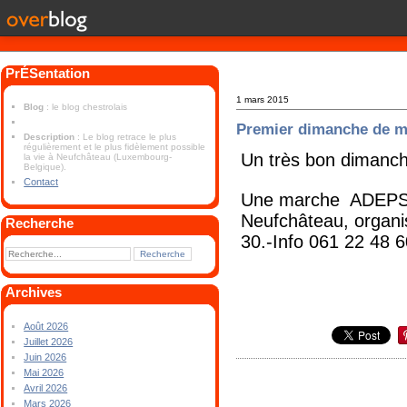
PrÉSentation
1 mars 2015
Blog
: le blog chestrolais
Premier dimanche de m
Description
: Le blog retrace le plus
régulièrement et le plus fidèlement possible
Un très bon dimanche
la vie à Neufchâteau (Luxembourg-
Belgique).
Contact
Une marche ADEPS -P
Neufchâteau, organis
Recherche
30.-Info 061 22 48 
Archives
Août 2026
Juillet 2026
Juin 2026
Mai 2026
Avril 2026
Mars 2026