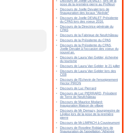
Discours de Joelle DEVALET, lors de la
pose de la première pierre au Préfleuri
Discours de Joelle Devalet lors de
l'inauguration des locaux "Alvéole"
Discours de Joelle DEVALET Présidente
du CPAS lors des voeux 2016.
Discours de la Directrice générale du
CPAS
Discours de la Fabrique de Neufchâteau
Discours de la Présidente du CPAS
Discours de la Présidente du CPAS,
Joelle Devalet à l'occasion des voeux du
nouvel an.
Discours de Laura Van Gelder, échevine
du tourisme
Discours de Laura Van Gelder, le 21 juillet
Discours de Laura Van Gelder lors des
CEB
Discours de l'Echevin de l'enseignement
Hector PIRON
Discours de Luc Pierrard
Discours de Luc PIERRARD, Président
de Terre de Neufchâteau
Discours de Maurice Modard-
Inauguration Maison de village
Discours de Mr Demazy, bourgmestre de
Léglise,lors de la pose de la première
pierre
Discours de Mr.LIMPACH à Cousteumont
Discours de Roseline Roblain lors de
l'inauguration de l'appellation "Athénée