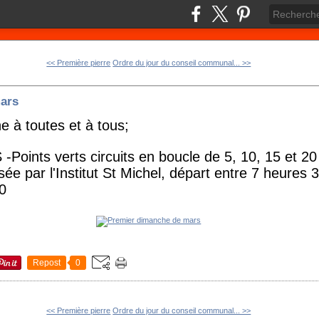
<< Première pierre
Ordre du jour du conseil communal... >>
ars
 à toutes et à tous;
oints verts circuits en boucle de 5, 10, 15 et 2
ée par l'Institut St Michel, départ entre 7 heures 
60
Repost
0
<< Première pierre
Ordre du jour du conseil communal... >>