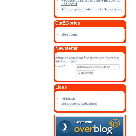
Réponse du Ministre Antoine au sujet du
Hall Sportif
Texte de présentation-Ecole Namoussart
CatÉGories
chestrolais
Newsletter
Abonnez-vous pour être averti des nouveaux
articles publiés.
Email
Liens
formation
compagnons batisseurs