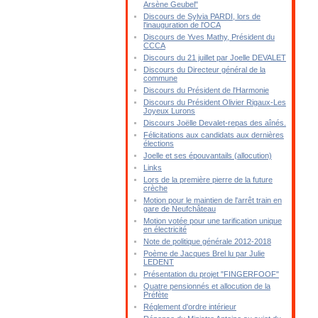
Arsène Geubel"
Discours de Sylvia PARDI, lors de
l'inauguration de l'OCA
Discours de Yves Mathy, Président du
CCCA
Discours du 21 juillet par Joelle DEVALET
Discours du Directeur général de la
commune
Discours du Président de l'Harmonie
Discours du Président Olivier Rigaux-Les
Joyeux Lurons
Discours Joëlle Devalet-repas des aînés.
Félicitations aux candidats aux dernières
élections
Joelle et ses épouvantails (allocution)
Links
Lors de la première pierre de la future
crèche
Motion pour le maintien de l'arrêt train en
gare de Neufchâteau
Motion votée pour une tarification unique
en électricité
Note de politique générale 2012-2018
Poème de Jacques Brel lu par Julie
LEDENT
Présentation du projet "FINGERFOOF"
Quatre pensionnés et allocution de la
Préfète
Réglement d'ordre intérieur