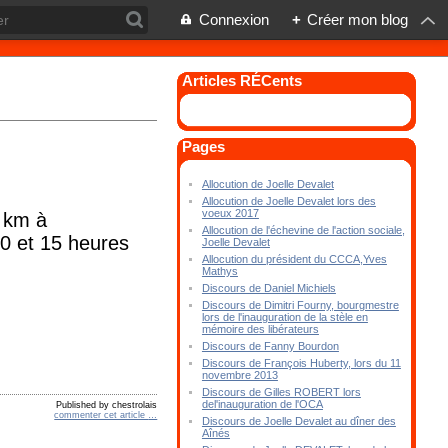
Connexion
+
Créer mon blog
Articles RÉCents
Pages
Allocution de Joelle Devalet
Allocution de Joelle Devalet lors des
voeux 2017
0 km à
Allocution de l'échevine de l'action sociale,
30 et 15 heures
Joelle Devalet
Allocution du président du CCCA,Yves
Mathys
Discours de Daniel Michiels
Discours de Dimitri Fourny, bourgmestre
lors de l'inauguration de la stèle en
mémoire des libérateurs
Discours de Fanny Bourdon
Discours de François Huberty, lors du 11
novembre 2013
Discours de Gilles ROBERT lors
del'inauguration de l'OCA
Published by chestrolais
commenter cet article
…
Discours de Joelle Devalet au dîner des
Aînés