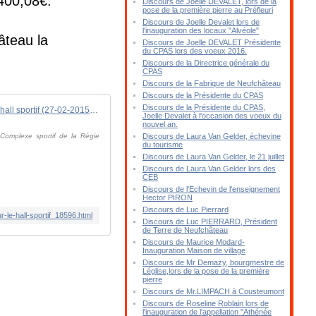
400,08€.
Discours de Joelle DEVALET, lors de la
pose de la première pierre au Préfleuri
Discours de Joelle Devalet lors de
l'inauguration des locaux "Alvéole"
âteau la
Discours de Joelle DEVALET Présidente
du CPAS lors des voeux 2016.
Discours de la Directrice générale du
CPAS
Discours de la Fabrique de Neufchâteau
Discours de la Présidente du CPAS
Discours de la Présidente du CPAS,
Neufchâteau : une premièr pierre pour le hall sportif (27-02-2015) - TV Lux
Joelle Devalet à l'occasion des voeux du
nouvel an.
 Complexe sportif de la Régie
Discours de Laura Van Gelder, échevine
du tourisme
Discours de Laura Van Gelder, le 21 juillet
Discours de Laura Van Gelder lors des
CEB
Discours de l'Echevin de l'enseignement
Hector PIRON
Discours de Luc Pierrard
-le-hall-sportif_18596.html
Discours de Luc PIERRARD, Président
de Terre de Neufchâteau
Discours de Maurice Modard-
Inauguration Maison de village
Discours de Mr Demazy, bourgmestre de
Léglise,lors de la pose de la première
pierre
Discours de Mr.LIMPACH à Cousteumont
Discours de Roseline Roblain lors de
l'inauguration de l'appellation "Athénée