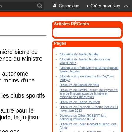
Connexion
+
Créer mon blog
Articles RÉCents
Pages
mière pierre du
Allocution de Joelle Devalet
sence du Ministre
Allocution de Joelle Devalet lors des
voeux 2017
Allocution de l'échevine de l'action sociale,
Joelle Devalet
le autonome
Allocution du président du CCCA,Yves
en moins d'une
Mathys
Discours de Daniel Michiels
Discours de Dimitri Fourny, bourgmestre
lors de l'inauguration de la stèle en
les clubs sportifs
mémoire des libérateurs
Discours de Fanny Bourdon
Discours de François Huberty, lors du 11
autre pour le
novembre 2013
Discours de Gilles ROBERT lors
do, le jiu-jitsu,
del'inauguration de l'OCA
Discours de Joelle Devalet au dîner des
Aînés