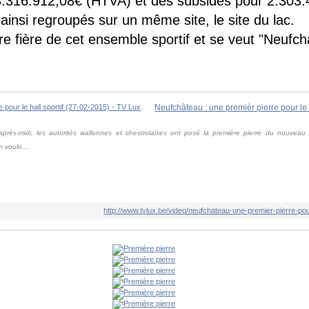
 3.316.912,08€ (HTVA) et des subsides pour 2.303.
 ainsi regroupés sur un même site, le site du lac.
e fière de cet ensemble sportif et se veut "Neufch
près-midi, les autorités wallonnes et chestrolaises ont posé la première pierre du nouveau
 voulo...
http://www.tvlux.be/video/neufchateau-une-premier-pierre-pour