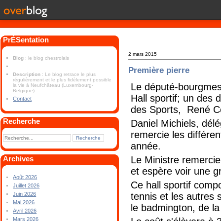
PrÉSentation
2 mars 2015
Blog
: le blog chestrolais
Première pierre
Description
: Le blog retrace le plus
régulièrement et le plus fidèlement possible
Le député-bourgmeste
la vie à Neufchâteau (Luxembourg-
Belgique).
Hall sportif; un des
Contact
des Sports, René Co
Recherche
Daniel Michiels, dé
remercie les différe
année.
Le Ministre remercie 
Archives
et espère voir une 
Août 2026
Ce hall sportif comp
Juillet 2026
tennis et les autres s
Juin 2026
Mai 2026
le badmington, de la
Avril 2026
Mars 2026