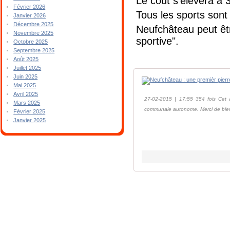
Le coût s'élèvera à
Février 2026
Tous les sports sont
Janvier 2026
Décembre 2025
Neufchâteau peut êtr
Novembre 2025
sportive".
Octobre 2025
Septembre 2025
Août 2025
Juillet 2025
Juin 2025
Mai 2025
Avril 2025
27-02-2015 | 17:55 354 fois Cet a
Mars 2025
communale autonome. Merci de bien
Février 2025
Janvier 2025