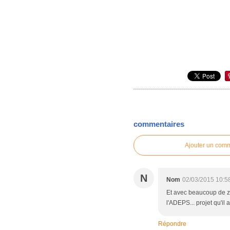
commentaires
Ajouter un com
N
Nom
02/03/2015 10:5
Et avec beaucoup de zè
l'ADEPS... projet qu'il 
Répondre