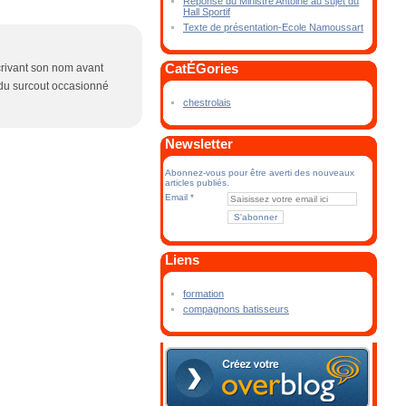
Réponse du Ministre Antoine au sujet du
Hall Sportif
Texte de présentation-Ecole Namoussart
CatÉGories
crivant son nom avant
t du surcout occasionné
chestrolais
Newsletter
Abonnez-vous pour être averti des nouveaux
articles publiés.
Email
Liens
formation
compagnons batisseurs