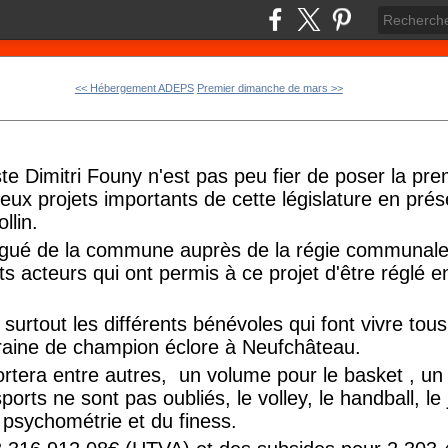
<< Hébergement ADEPS
Premier dimanche de mars >>
 Dimitri Founy n'est pas peu fier de poser la pre
 deux projets importants de cette législature en pré
llin.
légué de la commune auprès de la régie communa
nts acteurs qui ont permis à ce projet d'être réglé 
surtout les différents bénévoles qui font vivre tous 
graine de champion éclore à Neufchâteau.
ortera entre autres, un volume pour le basket , un 
ports ne sont pas oubliés, le volley, le handball, le ju
 psychométrie et du finess.