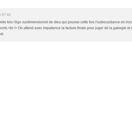
5 07:42
e fois l'égo surdimensionné de dieu qui pousse cette fois l'outrecuidance en ins
ports.<br /> On attend avec impatience la facture finale pour juger de la gabegie e
al.