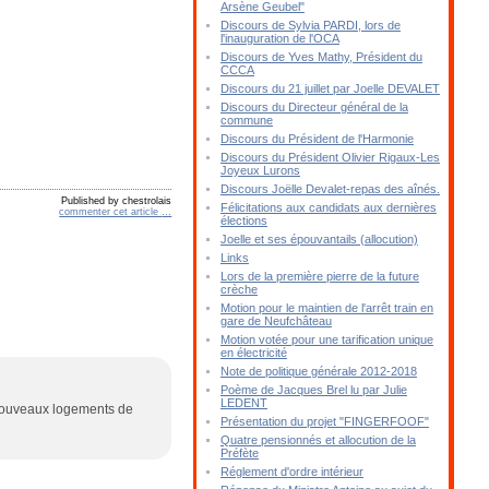
Arsène Geubel"
Discours de Sylvia PARDI, lors de
l'inauguration de l'OCA
Discours de Yves Mathy, Président du
CCCA
Discours du 21 juillet par Joelle DEVALET
Discours du Directeur général de la
commune
Discours du Président de l'Harmonie
Discours du Président Olivier Rigaux-Les
Joyeux Lurons
Discours Joëlle Devalet-repas des aînés.
Published by chestrolais
Félicitations aux candidats aux dernières
commenter cet article
…
élections
Joelle et ses épouvantails (allocution)
Links
Lors de la première pierre de la future
crèche
Motion pour le maintien de l'arrêt train en
gare de Neufchâteau
Motion votée pour une tarification unique
en électricité
Note de politique générale 2012-2018
Poème de Jacques Brel lu par Julie
LEDENT
s nouveaux logements de
Présentation du projet "FINGERFOOF"
Quatre pensionnés et allocution de la
Préfète
Réglement d'ordre intérieur