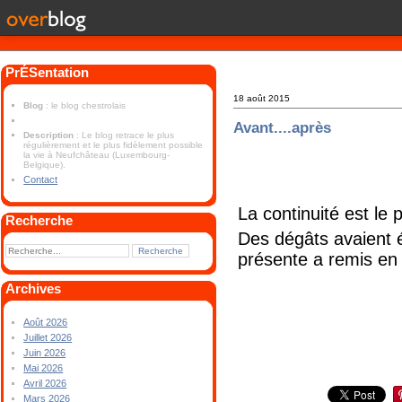
PrÉSentation
18 août 2015
Blog
: le blog chestrolais
Avant....après
Description
: Le blog retrace le plus
régulièrement et le plus fidèlement possible
la vie à Neufchâteau (Luxembourg-
Belgique).
Contact
La continuité est le 
Recherche
Des dégâts avaient é
présente a remis en 
Archives
Août 2026
Juillet 2026
Juin 2026
Mai 2026
Avril 2026
Mars 2026