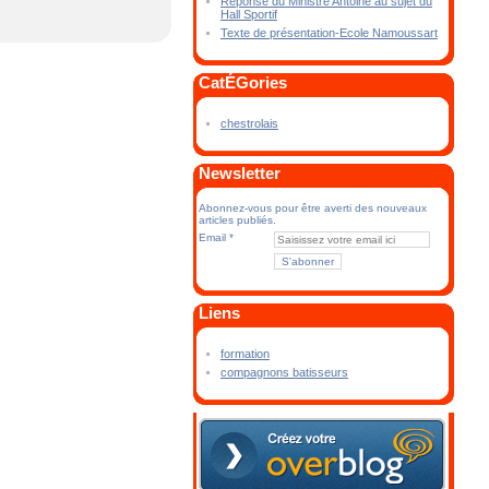
Réponse du Ministre Antoine au sujet du
Hall Sportif
Texte de présentation-Ecole Namoussart
CatÉGories
chestrolais
Newsletter
Abonnez-vous pour être averti des nouveaux
articles publiés.
Email
Liens
formation
compagnons batisseurs