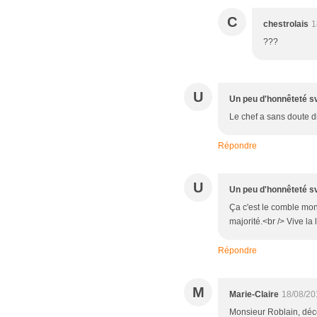
C
chestrolais
1
???
U
Un peu d'honnêteté s
Le chef a sans doute dit
Répondre
U
Un peu d'honnêteté s
Ça c'est le comble mon
majorité.<br /> Vive la
Répondre
M
Marie-Claire
18/08/20
Monsieur Roblain, déc