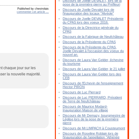
Discours de Joelle DEVALET, lors de la
pose de la première pierre au Préfleuri
Published by chestrolais
Discours de Joelle Devalet lors de
commenter cet article
…
l'inauguration des locaux "Alvéole"
Discours de Joelle DEVALET Présidente
du CPAS lors des voeux 2016.
Discours de la Directrice générale du
CPAS
Discours de la Fabrique de Neufchâteau
Discours de la Présidente du CPAS
Discours de la Présidente du CPAS,
Joelle Devalet à l'occasion des voeux du
nouvel an.
Discours de Laura Van Gelder, échevine
du tourisme
nt chaque jour sur les
Discours de Laura Van Gelder, le 21 juillet
ser la nouvelle majorité.
Discours de Laura Van Gelder lors des
CEB
Discours de l'Echevin de l'enseignement
Hector PIRON
Discours de Luc Pierrard
Discours de Luc PIERRARD, Président
de Terre de Neufchâteau
Discours de Maurice Modard-
Inauguration Maison de village
Discours de Mr Demazy, bourgmestre de
Léglise,lors de la pose de la première
pierre
Discours de Mr.LIMPACH à Cousteumont
Discours de Roseline Roblain lors de
l'inauguration de l'appellation "Athénée