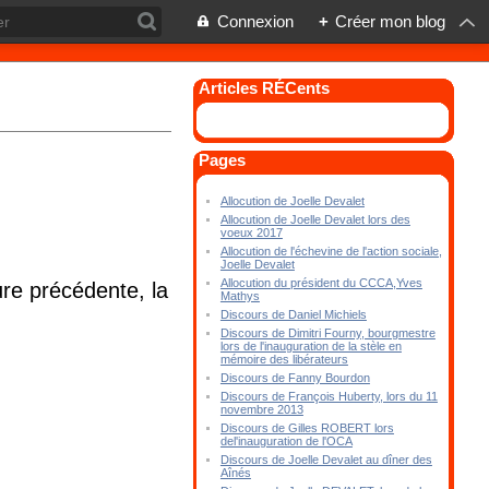
Connexion
+
Créer mon blog
Articles RÉCents
Pages
Allocution de Joelle Devalet
Allocution de Joelle Devalet lors des
voeux 2017
Allocution de l'échevine de l'action sociale,
Joelle Devalet
Allocution du président du CCCA,Yves
ure précédente, la
Mathys
Discours de Daniel Michiels
Discours de Dimitri Fourny, bourgmestre
lors de l'inauguration de la stèle en
mémoire des libérateurs
Discours de Fanny Bourdon
Discours de François Huberty, lors du 11
novembre 2013
Discours de Gilles ROBERT lors
del'inauguration de l'OCA
Discours de Joelle Devalet au dîner des
Aînés