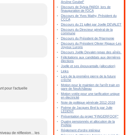
Arsène Geubel"
Discours de Sylvia PARDI, lors de
l'inauguration de l'OCA
Discours de Yves Mathy, Président du
CCCA
Discours du 21 juillet par Joelle DEVALET
Discours du Directeur général de la
commune
Discours du Président de l'Harmonie
Discours du Président Olivier Rigaux-Les
Joyeux Lurons
Discours Joëlle Devalet-repas des aînés.
Félicitations aux candidats aux dernières
élections
Joelle et ses épouvantails (allocution)
Links
Lors de la première pierre de la future
crèche
Motion pour le maintien de l'arrêt train en
t pour l'actuelle
gare de Neufchâteau
Motion votée pour une tarification unique
en électricité
Note de politique générale 2012-2018
Poème de Jacques Brel lu par Julie
LEDENT
Présentation du projet "FINGERFOOF"
Quatre pensionnés et allocution de la
Préfète
Réglement d'ordre intérieur
veau de réflexion... les