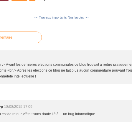
<< Travaux importants
Nos lavoirs >>
mentaire
br /> Avant les dernières élections communales ce blog trouvait à redire pratiqueme
ité.<br /> Après les élections ce blog ne fait plus aucun commentaire pouvant frois
onnêteté intellectuelle !
vp
18/08/2015 17:09
st de retour, c'était sans doute lié à ... un bug informatique