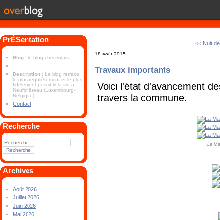
PrÉSentation
<< Nuit de
18 août 2015
Blog
: le blog chestrolais
Travaux importants
Description
: Le blog retrace
le plus régulièrement et le plus
Voici l'état d'avancement de
fidèlement possible la vie à
Neufchâteau (Luxembourg-
travers la commune.
Belgique).
Contact
Recherche
La Mai
Archives
Août 2026
Juillet 2026
Juin 2026
Mai 2026