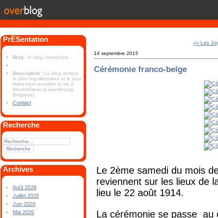
PrÉSentation
<< Les Jo
14 septembre 2015
Blog
: le blog chestrolais
Cérémonie franco-belge
Description
: Le blog retrace
le plus régulièrement et le plus
fidèlement possible la vie à
Neufchâteau (Luxembourg-
Belgique).
Contact
Recherche
Le 2ème samedi du mois de
Archives
reviennent sur les lieux de 
Août 2026
lieu le 22 août 1914.
Juillet 2026
Juin 2026
La cérémonie se passe au c
Mai 2026