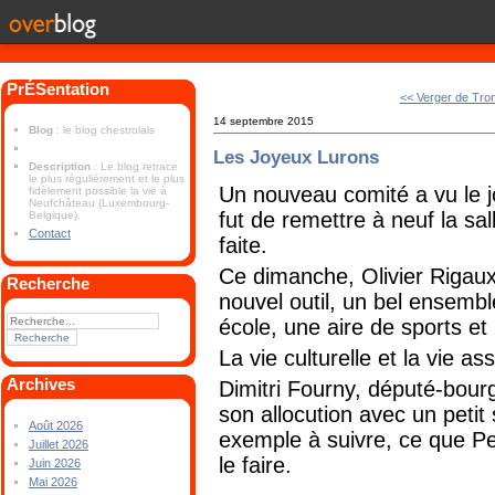
PrÉSentation
<< Verger de Tro
14 septembre 2015
Blog
: le blog chestrolais
Les Joyeux Lurons
Description
: Le blog retrace
le plus régulièrement et le plus
Un nouveau comité a vu le jo
fidèlement possible la vie à
Neufchâteau (Luxembourg-
fut de remettre à neuf la sa
Belgique).
Contact
faite.
Ce dimanche, Olivier Rigaux 
Recherche
nouvel outil, un bel ensembl
école, une aire de sports et
La vie culturelle et la vie as
Archives
Dimitri Fourny, député-bour
son allocution avec un petit 
Août 2026
exemple à suivre, ce que Peti
Juillet 2026
le faire.
Juin 2026
Mai 2026