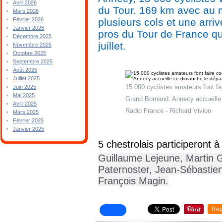
Avril 2026
du Tour. 169 km avec au 
Mars 2026
plusieurs cols et une ar
Février 2026
Janvier 2026
pros du Tour de France qui
Décembre 2025
juillet.
Novembre 2025
Octobre 2025
Septembre 2025
Août 2025
Juillet 2025
15 000 cyclistes amateurs font f
Juin 2025
Mai 2025
Grand Bornand. Annecy accueille 
Avril 2025
Radio France
-
Richard Vivion
Mars 2025
Février 2025
Janvier 2025
5 chestrolais participeront à
Guillaume Lejeune, Martin G
Paternoster, Jean-Sébastie
François Magin.
Rep