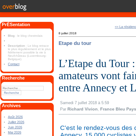
PrÉSentation
<< La résidenc
8 juillet 2018
Blog
: le blog chestrolais
Etape du tour
Description
: Le blog retrace
le plus régulièrement et le plus
fidèlement possible la vie à
Neufchâteau (Luxembourg-
L’Etape du Tour :
Belgique).
Contact
amateurs vont fa
Recherche
entre Annecy et 
Samedi 7 juillet 2018 à 5:59
Archives
Richard Vivion
France Bleu Pays
Par
,
Août 2026
Juillet 2026
C’est le rendez-vous des
Juin 2026
Mai 2026
Annecy, 15 000 cyclistes v