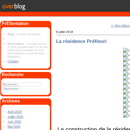
PrÉSentation
<< Bon début
9 juillet 2018
Blog
: le blog chestrolais
La résidence Préfleuri
Description
: Le blog retrace
le plus régulièrement et le plus
fidèlement possible la vie à
Neufchâteau (Luxembourg-
Belgique).
Contact
Recherche
Archives
Août 2026
Juillet 2026
Juin 2026
Mai 2026
La construction de la réside