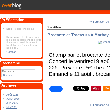
PrÉSentation
<< Formation de 
6 août 2019
Blog
: le blog chestrolais
Brocante et Tracteurs à Marbay
Description
: Le blog retrace
le plus régulièrement et le plus
fidèlement possible la vie à
Neufchâteau (Luxembourg-
Belgique).
Contact
Champ bar et brocante d
Concert le vendredi 9 aoû
Recherche
22€. Prévente : 5€ chez 
Dimanche 11 août : brocan
Archives
Rep
Août 2026
Juillet 2026
Juin 2026
<< Formation de 
Mai 2026