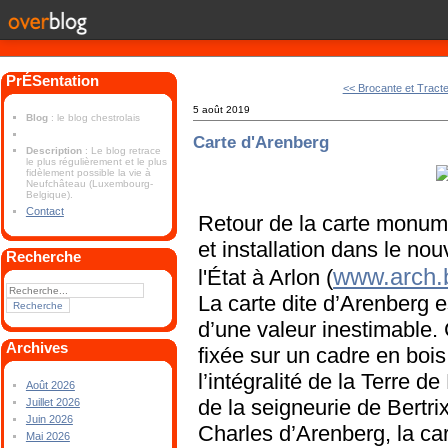
PrÉSentation
<< Brocante et Tracte
5 août 2019
Blog
: le blog chestrolais
Carte d'Arenberg
Description
: Le blog retrace
le plus régulièrement et le plus
fidèlement possible la vie à
Neufchâteau (Luxembourg-
Belgique).
Contact
Retour de la carte monum
et installation dans le n
Recherche
www.arch.b
l'État à Arlon (
La carte
dite d’Arenberg 
d’une valeur inestimable.
Archives
fixée sur un cadre en bois
l’intégralité de la Terre d
Août 2026
de la seigneurie de Bert
Juillet 2026
Juin 2026
Charles d’Arenberg, la ca
Mai 2026