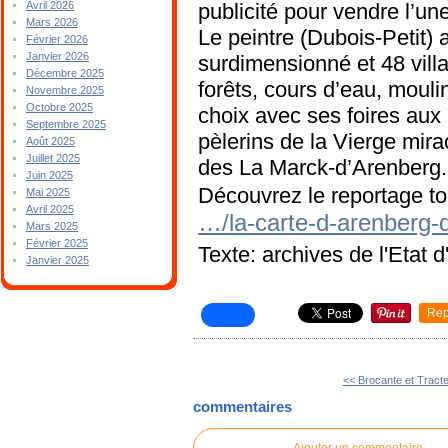
publicité pour vendre l’u
Avril 2026
Mars 2026
Le peintre (Dubois-Petit) 
Février 2026
Janvier 2026
surdimensionné et 48 vil
Décembre 2025
forêts, cours d’eau, moul
Novembre 2025
Octobre 2025
choix avec ses foires aux 
Septembre 2025
pèlerins de la Vierge mira
Août 2025
Juillet 2025
des La Marck-d’Arenberg.
Juin 2025
Découvrez le reportage t
Mai 2025
Avril 2025
…/la-carte-d-arenberg-
Mars 2025
Février 2025
Texte: archives de l'Etat d
Janvier 2025
Rep
<< Brocante et Tracte
commentaires
Ajouter un commentaire