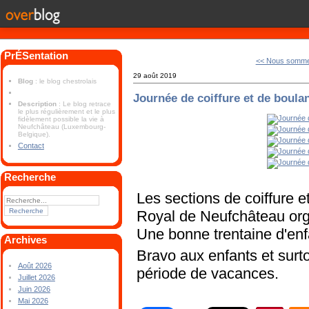
PrÉSentation
<< Nous somme 
29 août 2019
Blog
: le blog chestrolais
Journée de coiffure et de boula
Description
: Le blog retrace
le plus régulièrement et le plus
fidèlement possible la vie à
Neufchâteau (Luxembourg-
Belgique).
Contact
Recherche
Les sections de coiffure e
Royal de Neufchâteau orga
Une bonne trentaine d'enfa
Archives
Bravo aux enfants et surt
Août 2026
période de vacances.
Juillet 2026
Juin 2026
Mai 2026