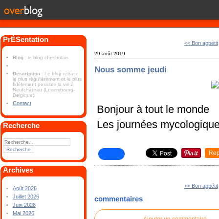
PrÉSentation
<< Bon appétit
29 août 2019
Blog
: le blog chestrolais
Nous somme jeudi
Description
: Le blog retrace
le plus régulièrement et le plus
fidèlement possible la vie à
Neufchâteau (Luxembourg-
Belgique).
Contact
Bonjour à tout le monde
Les journées mycologiques
Recherche
Rep
Archives
<< Bon appétit
Août 2026
Juillet 2026
commentaires
Juin 2026
Mai 2026
Ajouter un commentaire