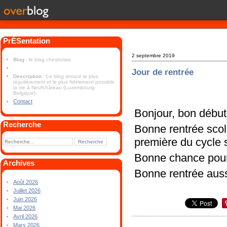
PrÉSentation
2 septembre 2019
Blog
: le blog chestrolais
Jour de rentrée
Description
: Le blog retrace le plus
régulièrement et le plus fidèlement possible
la vie à Neufchâteau (Luxembourg-
Belgique).
Contact
Bonjour, bon débu
Recherche
Bonne rentrée scola
première du cycle 
Bonne chance pour
Archives
Bonne rentrée auss
Août 2026
Juillet 2026
Juin 2026
Mai 2026
Avril 2026
Mars 2026