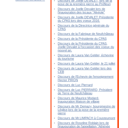
Discours de Joelle DEVALET, lors de la
pose de la première pierre au Préfleuri
Discours de Joelle Devalet lors de
l'inauguration des locaux "Alvéole"
Discours de Joelle DEVALET Présidente
du CPAS lors des voeux 2016.
Discours de la Directrice générale du
CPAS
Discours de la Fabrique de Neufchâteau
Discours de la Présidente du CPAS
Discours de la Présidente du CPAS,
Joelle Devalet à l'occasion des voeux du
nouvel an.
Discours de Laura Van Gelder, échevine
du tourisme
Discours de Laura Van Gelder, le 21 juillet
Discours de Laura Van Gelder lors des
CEB
Discours de l'Echevin de l'enseignement
Hector PIRON
Discours de Luc Pierrard
Discours de Luc PIERRARD, Président
de Terre de Neufchâteau
Discours de Maurice Modard-
Inauguration Maison de village
Discours de Mr Demazy, bourgmestre de
Léglise,lors de la pose de la première
pierre
Discours de Mr.LIMPACH à Cousteumont
Discours de Roseline Roblain lors de
l'inauguration de l'appellation "Athénée