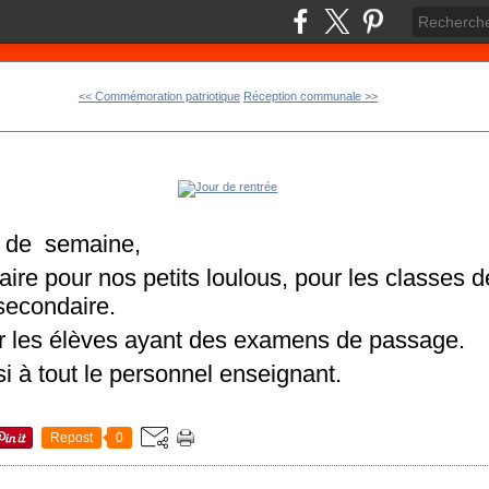
<< Commémoration patriotique
Réception communale >>
t de semaine,
ire pour nos petits loulous, pour les classes de
secondaire.
 les élèves ayant des examens de passage.
i à tout le personnel enseignant.
Repost
0