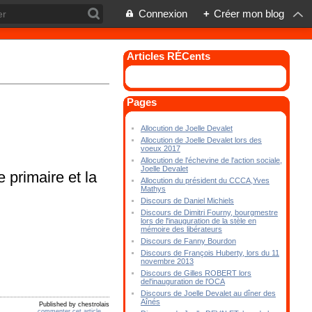
Connexion
+
Créer mon blog
Articles RÉCents
Pages
Allocution de Joelle Devalet
Allocution de Joelle Devalet lors des
voeux 2017
Allocution de l'échevine de l'action sociale,
Joelle Devalet
 primaire et la
Allocution du président du CCCA,Yves
Mathys
Discours de Daniel Michiels
Discours de Dimitri Fourny, bourgmestre
lors de l'inauguration de la stèle en
mémoire des libérateurs
Discours de Fanny Bourdon
Discours de François Huberty, lors du 11
novembre 2013
Discours de Gilles ROBERT lors
del'inauguration de l'OCA
Discours de Joelle Devalet au dîner des
Aînés
Published by chestrolais
commenter cet article
…