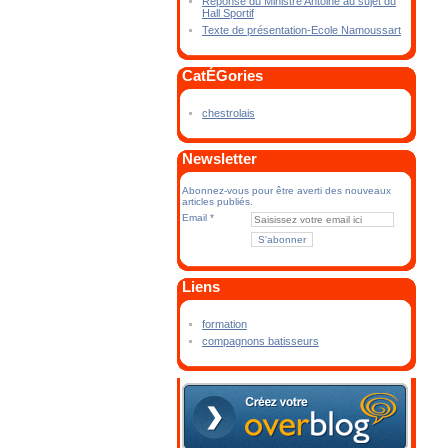
Réponse du Ministre Antoine au sujet du
Hall Sportif
Texte de présentation-Ecole Namoussart
CatÉGories
chestrolais
Newsletter
Abonnez-vous pour être averti des nouveaux
articles publiés.
Email
Liens
formation
compagnons batisseurs