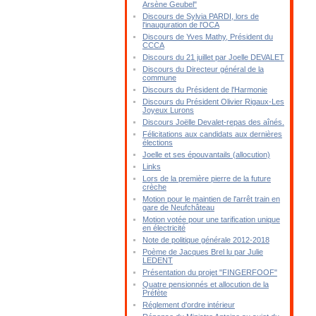
Arsène Geubel"
Discours de Sylvia PARDI, lors de
l'inauguration de l'OCA
Discours de Yves Mathy, Président du
CCCA
Discours du 21 juillet par Joelle DEVALET
Discours du Directeur général de la
commune
Discours du Président de l'Harmonie
Discours du Président Olivier Rigaux-Les
Joyeux Lurons
Discours Joëlle Devalet-repas des aînés.
Félicitations aux candidats aux dernières
élections
Joelle et ses épouvantails (allocution)
Links
Lors de la première pierre de la future
crèche
Motion pour le maintien de l'arrêt train en
gare de Neufchâteau
Motion votée pour une tarification unique
en électricité
Note de politique générale 2012-2018
Poème de Jacques Brel lu par Julie
LEDENT
Présentation du projet "FINGERFOOF"
Quatre pensionnés et allocution de la
Préfète
Réglement d'ordre intérieur